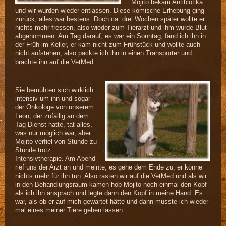
Mojito bekam Antibiotika
und wir wurden wieder entlassen. Diese komische Erhebung ging
zurück, alles war bestens. Doch ca. drei Wochen später wollte er
nichts mehr fressen, also wieder zum Tierarzt und ihm wurde Blut
abgenommen. Am Tag darauf, es war ein Sonntag, fand ich ihn in
der Früh im Keller, er kam nicht zum Frühstück und wollte auch
nicht aufstehen, also packte ich ihn in einen Transporter und
brachte ihn auf die VetMed.
Sie bemühten sich wirklich
intensiv um ihn und sogar
der Onkologe von unserem
Leon, der zufällig an dem
Tag Dienst hatte, tat alles,
was nur möglich war, aber
Mojito verfiel von Stunde zu
Stunde trotz
Intensivtherapie. Am Abend
rief uns der Arzt an und meinte, es gehe dem Ende zu, er könne
nichts mehr für ihn tun. Also rasten wir auf die VetMed und als wir
in den Behandlungsraum kamen hob Mojito noch einmal den Kopf
als ich ihn ansprach und legte dann den Kopf in meine Hand. Es
war, als ob er auf mich gewartet hätte und dann musste ich wieder
mal eines meiner Tiere gehen lassen.