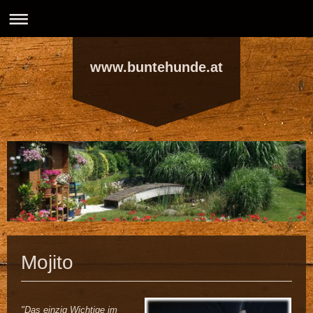
www.buntehunde.at
Mojito
"Das einzig Wichtige im