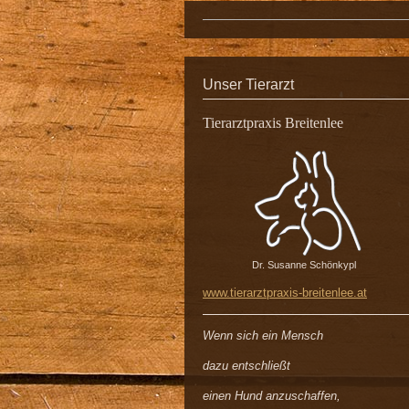
Unser Tierarzt
Tierarztpraxis Breitenlee
Dr. Susanne Schönkypl
www.tierarztpraxis-breitenlee.at
Wenn sich ein Mensch
dazu entschließt
einen Hund anzuschaffen,