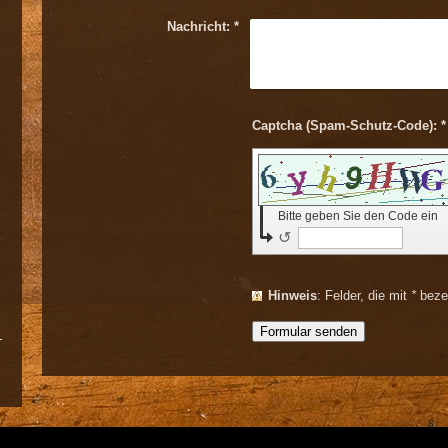
Nachricht:
*
Captcha (Spam-Schutz-Code): *
Bitte geben Sie den Code ein
↺
Hinweis
: Felder, die mit
*
bezei