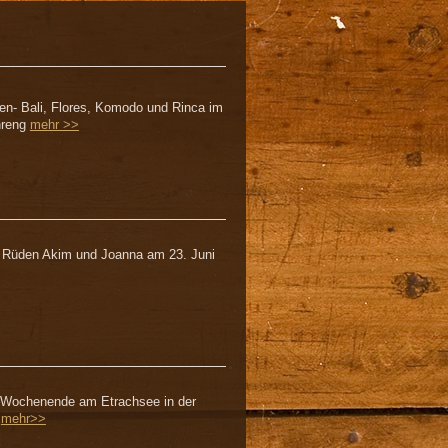
en- Bali, Flores, Komodo und Rinca im
enreng
mehr >>
 Rüden Akim und Joanna am 23. Juni
 Wochenende am Etrachsee in der
1
mehr>>