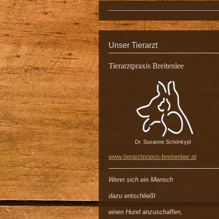
Unser Tierarzt
Tierarztpraxis Breitenlee
Dr. Susanne Schönkypl
www.tierarztpraxis-breitenlee.at
Wenn sich ein Mensch
dazu entschließt
einen Hund anzuschaffen,